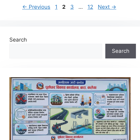
Page
Page
Page
Page
←
Previous
1
2
3
…
12
Next
→
Search
Search