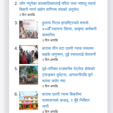
उमेर नपुगेका बालबालिकालाई मदिरा तथा नशालु पदार्थ
बिक्री नगर्न उद्योग वाणिज्य संघको अनुरोध
२ दिन अगाडि
हुलास स्टिल इण्डष्ट्रिजले मनायो
४५औँ स्थापना दिवस, उत्कृष्ट कर्मचारी
सम्मानित
२ दिन अगाडि
बारामा तीन वटा एलपी ग्यास पसलमा
छड्के अनुगमन, दुई पसललाई चेतावनी
२ दिन अगाडि
पूर्व–पश्चिम राजमार्गमा पेट्रोल बोकेको
ट्याङ्कर दुर्घटना, आगलागीपछि पूर्ण
रूपमा जलेर नष्ट
२ दिन अगाडि
बारामा एलपी ग्यास बिक्रीमा
प्रशासनको कडाइ, ९ बुँदे निर्देशन
जारी
३ दिन अगाडि