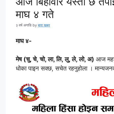
आज बिहीवार यस्तो छ तप
माघ ४ गते
३ वर्ष अगाडि
by
बारा खबर
माघ ४-
मेष (चु, चे, चो, ला, लि, लु, ले, लो, अ)
आज महत्त
धोका पाइन सक्छ, सचेत रहनुहोला । मान्यजनक