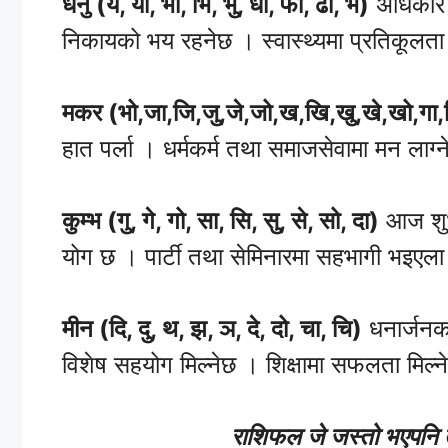
धनु (ये, यो, भा, भि, भु, धा, फा, ढा, भे)
अधिकार प्
निकायको भय रहनेछ । स्वास्थ्यमा प्रतिकूलत
मकर (भो,जा,जि,जु,जे,जो,ख,खि,खु,खे,खो,गा,
हात पर्ला । धर्मकर्म तथा समाजसेवामा मन लाग्
कुम्भ (गु, गे, गो, सा, सि, सु, से, सो, दा)
आज शुभक
योग छ । पार्टी तथा सेमिनारमा सहभागी भइएल
मीन (दि, दु, थ, झ, ञ, दे, दो, चा, चि)
धनार्जनका
विशेष सहयोग मिल्नेछ । शिक्षामा सफलता मिल्ने
राशिफल जे जस्तो भएपनि 