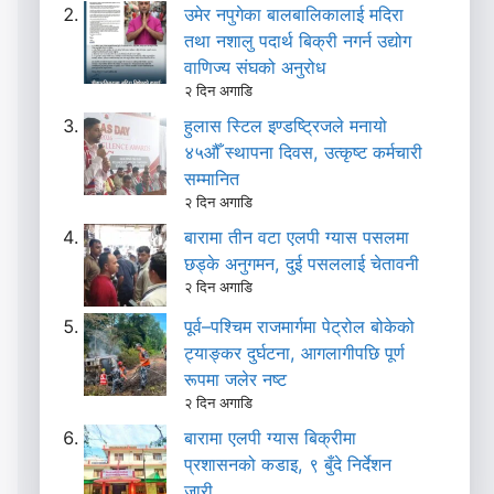
उमेर नपुगेका बालबालिकालाई मदिरा
तथा नशालु पदार्थ बिक्री नगर्न उद्योग
वाणिज्य संघको अनुरोध
२ दिन अगाडि
हुलास स्टिल इण्डष्ट्रिजले मनायो
४५औँ स्थापना दिवस, उत्कृष्ट कर्मचारी
सम्मानित
२ दिन अगाडि
बारामा तीन वटा एलपी ग्यास पसलमा
छड्के अनुगमन, दुई पसललाई चेतावनी
२ दिन अगाडि
पूर्व–पश्चिम राजमार्गमा पेट्रोल बोकेको
ट्याङ्कर दुर्घटना, आगलागीपछि पूर्ण
रूपमा जलेर नष्ट
२ दिन अगाडि
बारामा एलपी ग्यास बिक्रीमा
प्रशासनको कडाइ, ९ बुँदे निर्देशन
जारी