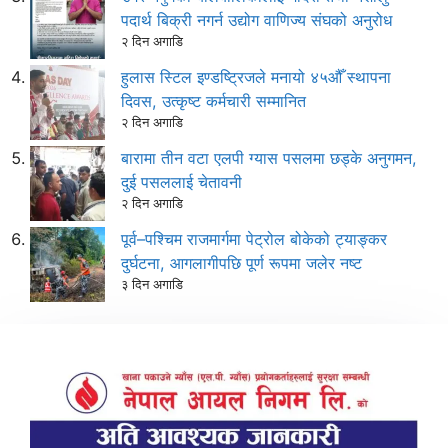
पदार्थ बिक्री नगर्न उद्योग वाणिज्य संघको अनुरोध
२ दिन अगाडि
हुलास स्टिल इण्डष्ट्रिजले मनायो ४५औँ स्थापना
दिवस, उत्कृष्ट कर्मचारी सम्मानित
२ दिन अगाडि
बारामा तीन वटा एलपी ग्यास पसलमा छड्के अनुगमन,
दुई पसललाई चेतावनी
२ दिन अगाडि
पूर्व–पश्चिम राजमार्गमा पेट्रोल बोकेको ट्याङ्कर
दुर्घटना, आगलागीपछि पूर्ण रूपमा जलेर नष्ट
३ दिन अगाडि