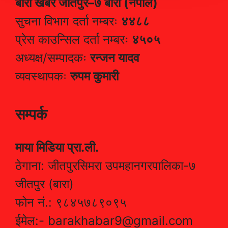
बारा खबर जीतपुर–७ बारा (नेपाल)
सुचना विभाग दर्ता नम्बरः
४४८८
प्रेस काउन्सिल दर्ता नम्बरः
४५०५
अध्यक्ष/सम्पादकः
रन्जन यादव
व्यवस्थापकः
रुपम कुमारी
सम्पर्क
माया मिडिया प्रा.ली.
ठेगाना: जीतपुरसिमरा उपमहानगरपालिका-७
जीतपुर (बारा)
फोन नं.: ९८४५७८९०९५
ईमेल:- barakhabar9@gmail.com