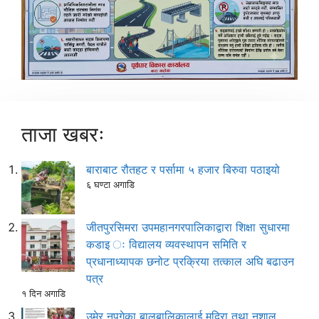
ताजा खबरः
बाराबाट रौतहट र पर्सामा ५ हजार बिरुवा पठाइयो
६ घण्टा अगाडि
जीतपुरसिमरा उपमहानगरपालिकाद्वारा शिक्षा सुधारमा
कडाइ ः विद्यालय व्यवस्थापन समिति र
प्रधानाध्यापक छनोट प्रक्रिया तत्काल अघि बढाउन
पत्र
१ दिन अगाडि
उमेर नपुगेका बालबालिकालाई मदिरा तथा नशालु