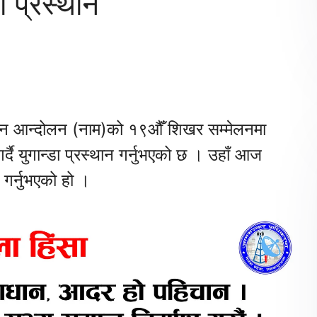
ा प्रस्थान
ंलग्न आन्दोलन (नाम)को १९औँ शिखर सम्मेलनमा
र्दै युगान्डा प्रस्थान गर्नुभएको छ । उहाँ आज
गर्नुभएको हो ।