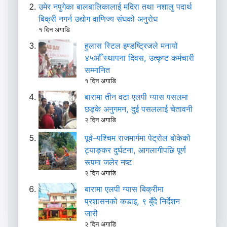
उमेर नपुगेका बालबालिकालाई मदिरा तथा नशालु पदार्थ
बिक्री नगर्न उद्योग वाणिज्य संघको अनुरोध
१ दिन अगाडि
हुलास स्टिल इण्डष्ट्रिजले मनायो
४५औँ स्थापना दिवस, उत्कृष्ट कर्मचारी
सम्मानित
१ दिन अगाडि
बारामा तीन वटा एलपी ग्यास पसलमा
छड्के अनुगमन, दुई पसललाई चेतावनी
२ दिन अगाडि
पूर्व–पश्चिम राजमार्गमा पेट्रोल बोकेको
ट्याङ्कर दुर्घटना, आगलागीपछि पूर्ण
रूपमा जलेर नष्ट
२ दिन अगाडि
बारामा एलपी ग्यास बिक्रीमा
प्रशासनको कडाइ, ९ बुँदे निर्देशन
जारी
२ दिन अगाडि