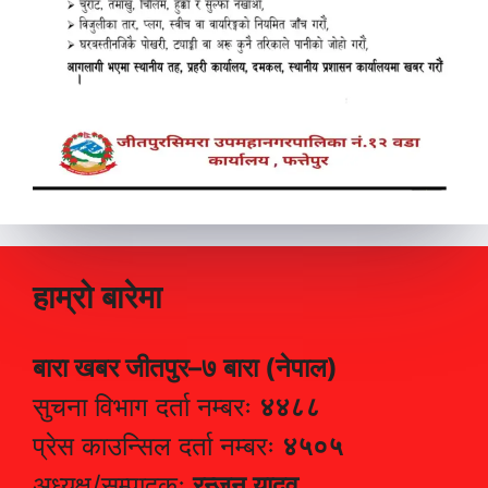
हाम्रो बारेमा
बारा खबर जीतपुर–७ बारा (नेपाल)
सुचना विभाग दर्ता नम्बरः
४४८८
प्रेस काउन्सिल दर्ता नम्बरः
४५०५
अध्यक्ष/सम्पादकः
रन्जन यादव