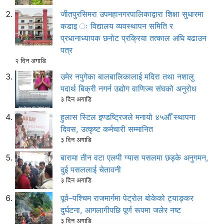
जीतपुरसिमरा उपमहानगरपालिकाद्वारा शिक्षा सुधारमा
कडाइ ः विद्यालय व्यवस्थापन समिति र
प्रधानाध्यापक छनोट प्रक्रिया तत्काल अघि बढाउन
पत्र
२ दिन अगाडि
उमेर नपुगेका बालबालिकालाई मदिरा तथा नशालु
पदार्थ बिक्री नगर्न उद्योग वाणिज्य संघको अनुरोध
३ दिन अगाडि
हुलास स्टिल इण्डष्ट्रिजले मनायो ४५औँ स्थापना
दिवस, उत्कृष्ट कर्मचारी सम्मानित
३ दिन अगाडि
बारामा तीन वटा एलपी ग्यास पसलमा छड्के अनुगमन,
दुई पसललाई चेतावनी
३ दिन अगाडि
पूर्व–पश्चिम राजमार्गमा पेट्रोल बोकेको ट्याङ्कर
दुर्घटना, आगलागीपछि पूर्ण रूपमा जलेर नष्ट
३ दिन अगाडि