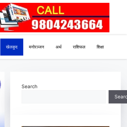
खेलकुद
मनोरञ्जन
अर्थ
राशिफल
शिक्षा
Search
Sear