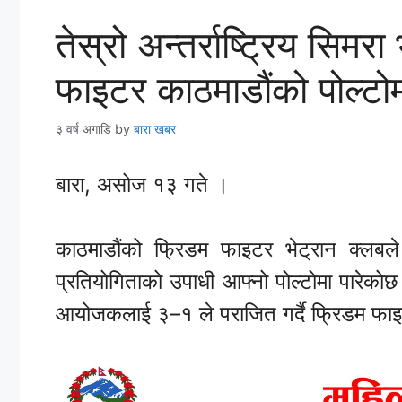
तेस्रो अन्तर्राष्ट्रिय सिम
फाइटर काठमाडौंको पोल्टो
३ वर्ष अगाडि
by
बारा खबर
बारा
,
असोज
१३
गते
।
काठमाडौंको
फ्रिडम
फाइटर
भेट्रान
क्लबले
प्रतियोगिताको
उपाधी
आफ्नो
पोल्टोमा
पारेको
छ
आयोजकलाई
३
–
१
ले
पराजित
गर्दै
फ्रिडम
फाइ