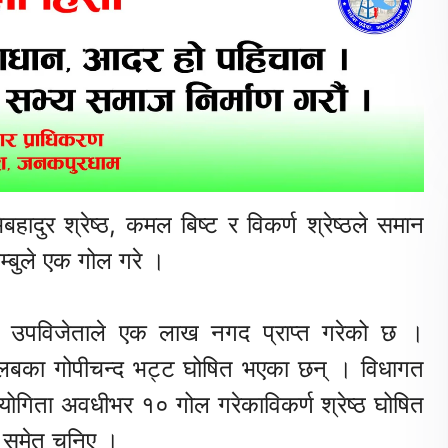
िबहादुर
श्रेष्ठ
,
कमल
बिष्ट
र
विकर्ण
श्रेष्ठले
समान
म्बुले
एक
गोल
गरे
।
उपविजेताले
एक
लाख
नगद
प्राप्त
गरेको
छ
।
्लबका
गोपीचन्द
भट्ट
घोषित
भएका
छन्
।
विधागत
ियोगिता
अवधीभर
१०
गोल
गरेका
विकर्ण
श्रेष्ठ
घोषित
समेत
चुनिए
।