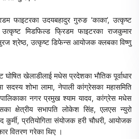
रिडम
फाइटरका
उदयबहादुर
गुरुङ
‘
काका
’,
उत्कृष्ट
,
उत्कृष्ट
मिडफिल्ड
फ्रिडम
फाइटरका
राजकुमार
सुरज
श्रेष्ठ
,
उत्कृष्ट
डिफेन्स
आयोजक
क्लबका
विष्णु
्ट
घोषित
खेलाडीलाई
मधेस
प्रदेशका
भौतिक
पूर्वाधार
भा
सदस्य
शोभा
लामा
,
नेपाली
कांग्रेसका
महासमिति
पालिकाका
नगर
प्रमुख
श्याम
यादव
,
कांग्रेस
मधेस
रेसका
क्षेत्रीय
सभापति
लोकेश
सिंह
,
एलएस
न्युरो
ाद
कुर्मी
,
प्रतियोगिता
संयोजक
हरी
चौधरी
,
आयोजक
कार
वितरण
गरेका
थिए
।