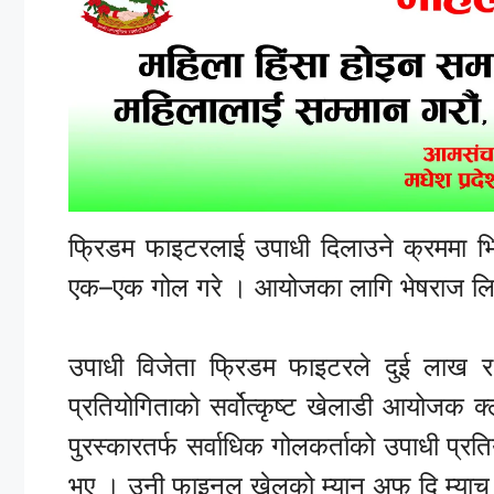
फ्रिडम
फाइटरलाई
उपाधी
दिलाउने
क्रममा
भ
एक
–
एक
गोल
गरे
।
आयोजका
लागि
भेषराज
लि
उपाधी
विजेता
फ्रिडम
फाइटरले
दुई
लाख
र
प्रतियोगिताको
सर्वोत्कृष्ट
खेलाडी
आयोजक
क
पुरस्कारतर्फ
सर्वाधिक
गोलकर्ताको
उपाधी
प्रत
भए
।
उनी
फाइनल
खेलको
म्यान
अफ
दि
म्याच