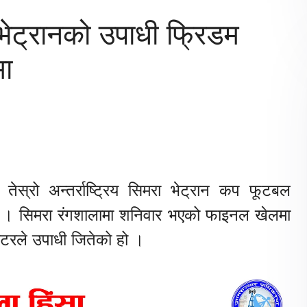
रा भेट्रानको उपाधी फ्रिडम
मा
तेस्रो
अन्तर्राष्ट्रिय
सिमरा
भेट्रान
कप
फूटबल
।
सिमरा
रंगशालामा
शनिवार
भएको
फाइनल
खेलमा
टरले
उपाधी
जितेको
हो
।