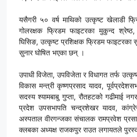
यसैगरी
५०
वर्ष
माथिको
उत्कृष्ट
खेलाडी
फ्
गोलरक्षक
फ्रिडम
फाइटरका
मुकुन्द
श्रेष्ठ
घिसिङ
,
उत्कृष्ट
प्रशिक्षक
फ्रिडम
फाइटरका
सुनार
घोषित
भएका
छन्
।
उपाधी
विजेता
,
उपविजेता
र
विधागत तर्फ
उत्कृष
विकास
मन्त्री
कृष्णप्रसाद
यादव
,
पूर्वप्रदेशस
सदस्य
श्यामबाबु
गुप्ता
,
रौतहटको
गढीमाई
नगर
प्रदेश
उपसभापति
चन्द्रशेखर
यादव
,
कांग्
अस्पताल
वीरगन्जका
संचालक
रामप्रवेश
प्रस
क्लबका
अध्यक्ष
राजकपुर
राउत लगायतले
पुरस्