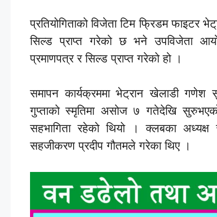
प्रतियोगिताको
विजेता
टिम
फ्रिडम
फाइटर
भेट
सिल्ड
प्राप्त
गरेको
छ
भने
उपविजेता
आय
प्रमाणपत्र
र
सिल्ड
प्राप्त
गरेको
हो
।
समापन
कार्यक्रममा
भेट्रान
खेलाडी
गणेश
स
गुप्ताको
स्मृतिमा
असोज
७
गतेदेखि
सुरु
भएक
सहभागिता
रहेको
थियो
।
क्लबका
अध्यक्ष
सहजीकरण
प्रदीप
गौतमले
गरेका थिए ।