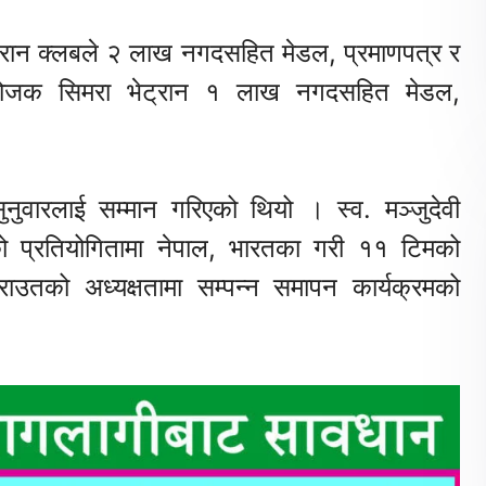
्रान
क्लबले
२
लाख
नगदसहित
मेडल
,
प्रमाणपत्र
र
ोजक
सिमरा
भेट्रान
१
लाख
नगदसहित
मेडल
,
ुनुवारलाई
सम्मान
गरिएको
थियो
।
स्व
.
मञ्जुदेवी
ो
प्रतियोगितामा
नेपाल
,
भारतका
गरी
११
टिमको
राउतको
अध्यक्षतामा
सम्पन्न
समापन
कार्यक्रमको