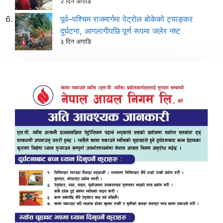
२ दिन अगाडि
पूर्व–पश्चिम राजमार्गमा पेट्रोल बोकेको ट्याङ्कर
दुर्घटना, आगलागीपछि पूर्ण रूपमा जलेर नष्ट
३ दिन अगाडि