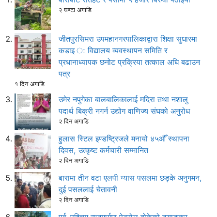
२ घण्टा अगाडि
जीतपुरसिमरा उपमहानगरपालिकाद्वारा शिक्षा सुधारमा
कडाइ ः विद्यालय व्यवस्थापन समिति र
प्रधानाध्यापक छनोट प्रक्रिया तत्काल अघि बढाउन
पत्र
१ दिन अगाडि
उमेर नपुगेका बालबालिकालाई मदिरा तथा नशालु
पदार्थ बिक्री नगर्न उद्योग वाणिज्य संघको अनुरोध
२ दिन अगाडि
हुलास स्टिल इण्डष्ट्रिजले मनायो ४५औँ स्थापना
दिवस, उत्कृष्ट कर्मचारी सम्मानित
२ दिन अगाडि
बारामा तीन वटा एलपी ग्यास पसलमा छड्के अनुगमन,
दुई पसललाई चेतावनी
२ दिन अगाडि
पूर्व–पश्चिम राजमार्गमा पेट्रोल बोकेको ट्याङ्कर