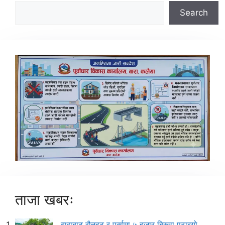
Search
ताजा खबरः
बाराबाट रौतहट र पर्सामा ५ हजार बिरुवा पठाइयो