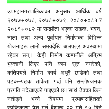
उपमहानगरपालिकाका अनुसार आर्थिक वर्ष
२०७७÷०७८, २०७८÷०७९, २०८०÷०८१ र
२०८१÷०८२ मा सम्झौता भएका सडक, भवन,
नाला तथा अन्य पूर्वाधार निर्माणका विभिन्न
योजनाहरू लामो समयदेखि अलपत्र अवस्थामा
रहेका छन्। केही निर्माण कम्पनीले अग्रिम
भुक्तानी लिएर पनि काम सुरु नगरेको,
कतिपयले निर्माण कार्य अधुरै छाडेको तथा
पटक–पटक ताकेता गर्दा पनि सन्तोषजनक
प्रगति नदेखाएको पाइएको छ।साथै ठेक्का किन
नतोड्ने भन्ने विषयमा प्रमाणसहितको
स्पष्टिकरण पेश गर्न बैशाख २२ गते १५ दिने