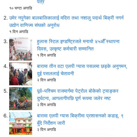
पत्र
१० घण्टा अगाडि
उमेर नपुगेका बालबालिकालाई मदिरा तथा नशालु पदार्थ बिक्री नगर्न
उद्योग वाणिज्य संघको अनुरोध
१ दिन अगाडि
हुलास स्टिल इण्डष्ट्रिजले मनायो ४५औँ स्थापना
दिवस, उत्कृष्ट कर्मचारी सम्मानित
१ दिन अगाडि
बारामा तीन वटा एलपी ग्यास पसलमा छड्के अनुगमन,
दुई पसललाई चेतावनी
२ दिन अगाडि
पूर्व–पश्चिम राजमार्गमा पेट्रोल बोकेको ट्याङ्कर
दुर्घटना, आगलागीपछि पूर्ण रूपमा जलेर नष्ट
२ दिन अगाडि
बारामा एलपी ग्यास बिक्रीमा प्रशासनको कडाइ, ९
बुँदे निर्देशन जारी
२ दिन अगाडि