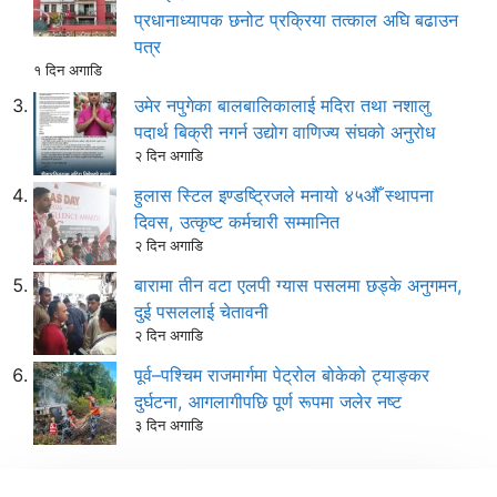
प्रधानाध्यापक छनोट प्रक्रिया तत्काल अघि बढाउन
पत्र
१ दिन अगाडि
उमेर नपुगेका बालबालिकालाई मदिरा तथा नशालु
पदार्थ बिक्री नगर्न उद्योग वाणिज्य संघको अनुरोध
२ दिन अगाडि
हुलास स्टिल इण्डष्ट्रिजले मनायो ४५औँ स्थापना
दिवस, उत्कृष्ट कर्मचारी सम्मानित
२ दिन अगाडि
बारामा तीन वटा एलपी ग्यास पसलमा छड्के अनुगमन,
दुई पसललाई चेतावनी
२ दिन अगाडि
पूर्व–पश्चिम राजमार्गमा पेट्रोल बोकेको ट्याङ्कर
दुर्घटना, आगलागीपछि पूर्ण रूपमा जलेर नष्ट
३ दिन अगाडि