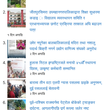
जीतपुरसिमरा उपमहानगरपालिकाद्वारा शिक्षा सुधारमा
कडाइ ः विद्यालय व्यवस्थापन समिति र
प्रधानाध्यापक छनोट प्रक्रिया तत्काल अघि बढाउन
पत्र
१ दिन अगाडि
उमेर नपुगेका बालबालिकालाई मदिरा तथा नशालु
पदार्थ बिक्री नगर्न उद्योग वाणिज्य संघको अनुरोध
२ दिन अगाडि
हुलास स्टिल इण्डष्ट्रिजले मनायो ४५औँ स्थापना
दिवस, उत्कृष्ट कर्मचारी सम्मानित
२ दिन अगाडि
बारामा तीन वटा एलपी ग्यास पसलमा छड्के अनुगमन,
दुई पसललाई चेतावनी
२ दिन अगाडि
पूर्व–पश्चिम राजमार्गमा पेट्रोल बोकेको ट्याङ्कर
दुर्घटना, आगलागीपछि पूर्ण रूपमा जलेर नष्ट