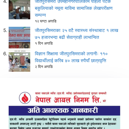
जीतपुरसिमरा उपमहानगरपालिकामै पहिलो पटक
बकुलियाको नमूना माविमा सामाजिक लेखापरीक्षण
सम्पन्न
१२ घण्टा अगाडि
जीतपुरसिमराका २५ वटै स्वास्थ्य संस्थाबाट १ लाख
७५ हजारभन्दा बढी सेवाग्राही लाभान्वित
१ दिन अगाडि
विज्ञान शिक्षामा जीतपुरसिमराको लगानीः ११०
विद्यार्थीलाई करिब ४० लाख रुपैयाँ छात्रवृत्ति
२ दिन अगाडि