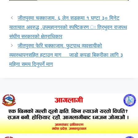
जीतपुरमा चक्काजाम, ६ लेन सडकमा १ घण्टा ३० मिनेट
यातायात अवरुद्ध ,उपमहानगरको स्पष्टिकरण ः त्रिभुवन राजपथ
संघीय सरकारको क्षेत्राधिकार
जीतपुरमा फेरि चक्काजाम, फुटपाथ व्यवसायीको
व्यवस्थापनसहित हटाउन माग जाडो कपडा बिक्रीका लागि ३
महिना समय दिनुपर्ने माग