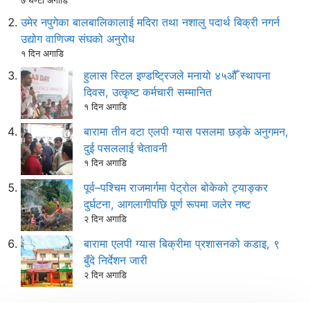
७ घण्टा अगाडि
उमेर नपुगेका बालबालिकालाई मदिरा तथा नशालु पदार्थ बिक्री नगर्न
उद्योग वाणिज्य संघको अनुरोध
१ दिन अगाडि
हुलास स्टिल इण्डष्ट्रिजले मनायो ४५औँ स्थापना
दिवस, उत्कृष्ट कर्मचारी सम्मानित
१ दिन अगाडि
बारामा तीन वटा एलपी ग्यास पसलमा छड्के अनुगमन,
दुई पसललाई चेतावनी
१ दिन अगाडि
पूर्व–पश्चिम राजमार्गमा पेट्रोल बोकेको ट्याङ्कर
दुर्घटना, आगलागीपछि पूर्ण रूपमा जलेर नष्ट
२ दिन अगाडि
बारामा एलपी ग्यास बिक्रीमा प्रशासनको कडाइ, ९
बुँदे निर्देशन जारी
२ दिन अगाडि