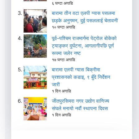
६ घण्टा अगाडि
बारामा तीन वटा एलपी ग्यास पसलमा
छड्के अनुगमन, दुई पसललाई चेतावनी
१० घण्टा अगाडि
पूर्व–पश्चिम राजमार्गमा पेट्रोल बोकेको
ट्याङ्कर दुर्घटना, आगलागीपछि पूर्ण
रूपमा जलेर नष्ट
१७ घण्टा अगाडि
बारामा एलपी ग्यास बिक्रीमा
प्रशासनको कडाइ, ९ बुँदे निर्देशन
जारी
१ दिन अगाडि
जीतपुरसिमरा नगर उद्योग वाणिज्य
संघले मनायो नवौं स्थापना दिवस
१ दिन अगाडि