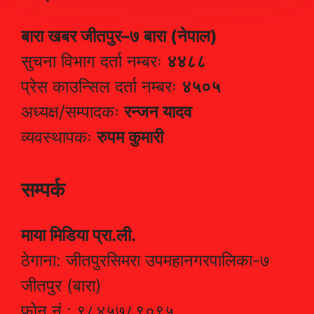
बारा खबर जीतपुर–७ बारा (नेपाल)
सुचना विभाग दर्ता नम्बरः
४४८८
प्रेस काउन्सिल दर्ता नम्बरः
४५०५
अध्यक्ष/सम्पादकः
रन्जन यादव
व्यवस्थापकः
रुपम कुमारी
सम्पर्क
माया मिडिया प्रा.ली.
ठेगाना: जीतपुरसिमरा उपमहानगरपालिका-७
जीतपुर (बारा)
फोन नं.: ९८४५७८९०९५