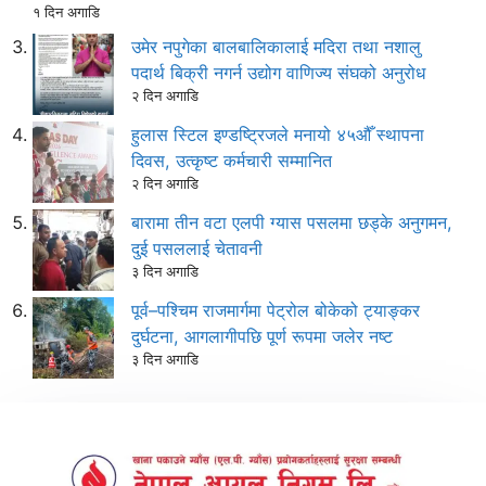
१ दिन अगाडि
उमेर नपुगेका बालबालिकालाई मदिरा तथा नशालु
पदार्थ बिक्री नगर्न उद्योग वाणिज्य संघको अनुरोध
२ दिन अगाडि
हुलास स्टिल इण्डष्ट्रिजले मनायो ४५औँ स्थापना
दिवस, उत्कृष्ट कर्मचारी सम्मानित
२ दिन अगाडि
बारामा तीन वटा एलपी ग्यास पसलमा छड्के अनुगमन,
दुई पसललाई चेतावनी
३ दिन अगाडि
पूर्व–पश्चिम राजमार्गमा पेट्रोल बोकेको ट्याङ्कर
दुर्घटना, आगलागीपछि पूर्ण रूपमा जलेर नष्ट
३ दिन अगाडि