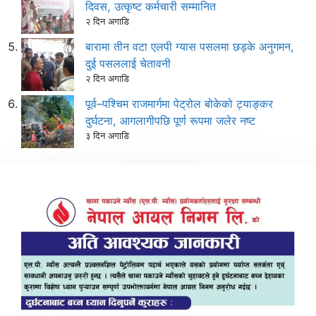
दिवस, उत्कृष्ट कर्मचारी सम्मानित
२ दिन अगाडि
बारामा तीन वटा एलपी ग्यास पसलमा छड्के अनुगमन,
दुई पसललाई चेतावनी
२ दिन अगाडि
पूर्व–पश्चिम राजमार्गमा पेट्रोल बोकेको ट्याङ्कर
दुर्घटना, आगलागीपछि पूर्ण रूपमा जलेर नष्ट
३ दिन अगाडि