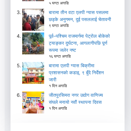
५ घण्टा अगाडि
बारामा तीन वटा एलपी ग्यास पसलमा
छड्के अनुगमन, दुई पसललाई चेतावनी
९ घण्टा अगाडि
पूर्व–पश्चिम राजमार्गमा पेट्रोल बोकेको
ट्याङ्कर दुर्घटना, आगलागीपछि पूर्ण
रूपमा जलेर नष्ट
१६ घण्टा अगाडि
बारामा एलपी ग्यास बिक्रीमा
प्रशासनको कडाइ, ९ बुँदे निर्देशन
जारी
१ दिन अगाडि
जीतपुरसिमरा नगर उद्योग वाणिज्य
संघले मनायो नवौं स्थापना दिवस
१ दिन अगाडि