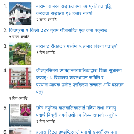
बारामा राजस्व सङ्कलनमा १७ प्रतिशत वृद्धि,
करदाता सङ्ख्या ९३ हजार नाघ्यो
२ घण्टा अगाडि
जितपुरमा १ किलो ७४४ ग्राम गाँजासहित एक जना पक्राउ
५ घण्टा अगाडि
बाराबाट रौतहट र पर्सामा ५ हजार बिरुवा पठाइयो
१ दिन अगाडि
जीतपुरसिमरा उपमहानगरपालिकाद्वारा शिक्षा सुधारमा
कडाइ ः विद्यालय व्यवस्थापन समिति र
प्रधानाध्यापक छनोट प्रक्रिया तत्काल अघि बढाउन
पत्र
२ दिन अगाडि
उमेर नपुगेका बालबालिकालाई मदिरा तथा नशालु
पदार्थ बिक्री नगर्न उद्योग वाणिज्य संघको अनुरोध
३ दिन अगाडि
हुलास स्टिल इण्डष्ट्रिजले मनायो ४५औँ स्थापना