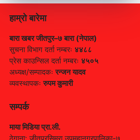
हाम्रो बारेमा
बारा खबर जीतपुर–७ बारा (नेपाल)
सुचना विभाग दर्ता नम्बरः
४४८८
प्रेस काउन्सिल दर्ता नम्बरः
४५०५
अध्यक्ष/सम्पादकः
रन्जन यादव
व्यवस्थापकः
रुपम कुमारी
सम्पर्क
माया मिडिया प्रा.ली.
ठेगाना: जीतपुरसिमरा उपमहानगरपालिका-७