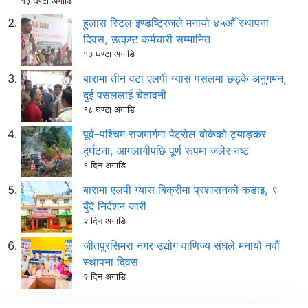
१३ घण्टा अगाडि
हुलास स्टिल इण्डष्ट्रिजले मनायो ४५औँ स्थापना
दिवस, उत्कृष्ट कर्मचारी सम्मानित
१३ घण्टा अगाडि
बारामा तीन वटा एलपी ग्यास पसलमा छड्के अनुगमन,
दुई पसललाई चेतावनी
१८ घण्टा अगाडि
पूर्व–पश्चिम राजमार्गमा पेट्रोल बोकेको ट्याङ्कर
दुर्घटना, आगलागीपछि पूर्ण रूपमा जलेर नष्ट
१ दिन अगाडि
बारामा एलपी ग्यास बिक्रीमा प्रशासनको कडाइ, ९
बुँदे निर्देशन जारी
२ दिन अगाडि
जीतपुरसिमरा नगर उद्योग वाणिज्य संघले मनायो नवौं
स्थापना दिवस
२ दिन अगाडि