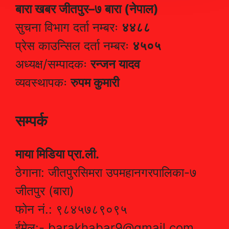
बारा खबर जीतपुर–७ बारा (नेपाल)
सुचना विभाग दर्ता नम्बरः
४४८८
प्रेस काउन्सिल दर्ता नम्बरः
४५०५
अध्यक्ष/सम्पादकः
रन्जन यादव
व्यवस्थापकः
रुपम कुमारी
सम्पर्क
माया मिडिया प्रा.ली.
ठेगाना: जीतपुरसिमरा उपमहानगरपालिका-७
जीतपुर (बारा)
फोन नं.: ९८४५७८९०९५
ईमेल:- barakhabar9@gmail.com