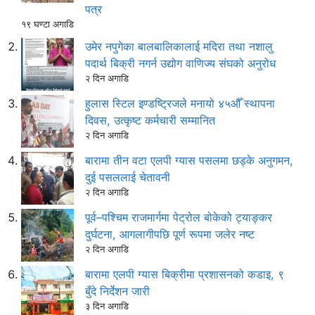
पत्र
१९ घण्टा अगाडि
उमेर नपुगेका बालबालिकालाई मदिरा तथा नशालु
पदार्थ बिक्री नगर्न उद्योग वाणिज्य संघको अनुरोध
२ दिन अगाडि
हुलास स्टिल इण्डष्ट्रिजले मनायो ४५औँ स्थापना
दिवस, उत्कृष्ट कर्मचारी सम्मानित
२ दिन अगाडि
बारामा तीन वटा एलपी ग्यास पसलमा छड्के अनुगमन,
दुई पसललाई चेतावनी
२ दिन अगाडि
पूर्व–पश्चिम राजमार्गमा पेट्रोल बोकेको ट्याङ्कर
दुर्घटना, आगलागीपछि पूर्ण रूपमा जलेर नष्ट
२ दिन अगाडि
बारामा एलपी ग्यास बिक्रीमा प्रशासनको कडाइ, ९
बुँदे निर्देशन जारी
३ दिन अगाडि