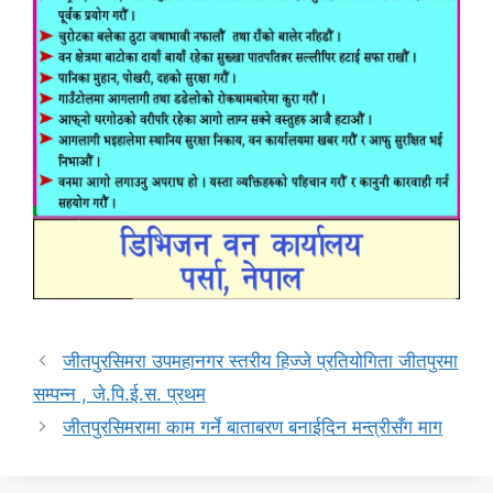
जीतपुरसिमरा उपमहानगर स्तरीय हिज्जे प्रतियोगिता जीतपुरमा
सम्पन्न , जे.पि.ई.स. प्रथम
जीतपुरसिमरामा काम गर्ने बाताबरण बनाईदिन मन्त्रीसँग माग