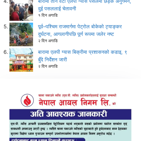
बारामा तीन वटा एलपी ग्यास पसलमा छड्के अनुगमन,
दुई पसललाई चेतावनी
१ दिन अगाडि
पूर्व–पश्चिम राजमार्गमा पेट्रोल बोकेको ट्याङ्कर
दुर्घटना, आगलागीपछि पूर्ण रूपमा जलेर नष्ट
२ दिन अगाडि
बारामा एलपी ग्यास बिक्रीमा प्रशासनको कडाइ, ९
बुँदे निर्देशन जारी
२ दिन अगाडि