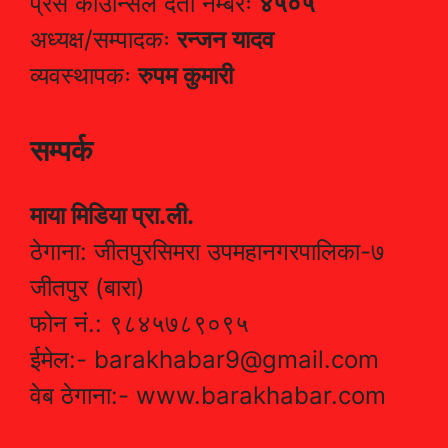
प्रेस काउन्सिल दर्ता नम्बरः
४५०५
अध्यक्ष/सम्पादकः
रन्जन यादव
व्यवस्थापकः
रुपम कुमारी
सम्पर्क
माया मिडिया प्रा.ली.
ठेगाना: जीतपुरसिमरा उपमहानगरपालिका-७
जीतपुर (बारा)
फोन नं.: ९८४५७८९०९५
ईमेल:- barakhabar9@gmail.com
वेब ठेगाना:- www.barakhabar.com