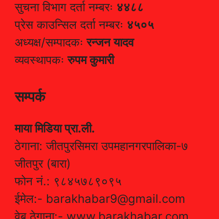
सुचना विभाग दर्ता नम्बरः
४४८८
प्रेस काउन्सिल दर्ता नम्बरः
४५०५
अध्यक्ष/सम्पादकः
रन्जन यादव
व्यवस्थापकः
रुपम कुमारी
सम्पर्क
माया मिडिया प्रा.ली.
ठेगाना: जीतपुरसिमरा उपमहानगरपालिका-७
जीतपुर (बारा)
फोन नं.: ९८४५७८९०९५
ईमेल:- barakhabar9@gmail.com
वेब ठेगाना:- www.barakhabar.com