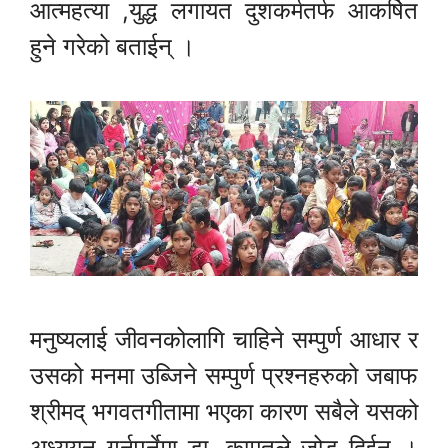
आत्महत्या ,युद्ध लगायत दुशकर्मतर्फ आकर्षित
हुने गरेको बताईन् ।
मनुष्यलाई जीवनकोलागि चाहिने सम्पुर्ण आधार र
उसको मनमा उब्जिने सम्पुर्ण प्रश्नहरुको जबाफ
श्रीमद् भगवतगीतामा भएका कारण सबैले यसको
अध्ययन गर्नुपर्नेमा डा. कामतले जोड दिईन् ।