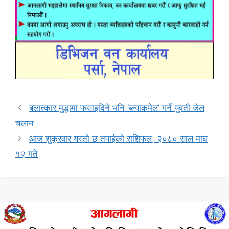
बलात्कार मुद्धामा फसाइदिने भनि ‘ब्ल्याकमेल’ गर्ने युवती जेल
चलान
आज शुक्रवार यस्तो छ तपाईको राशिफल, २०८० साल माघ
१२ गते