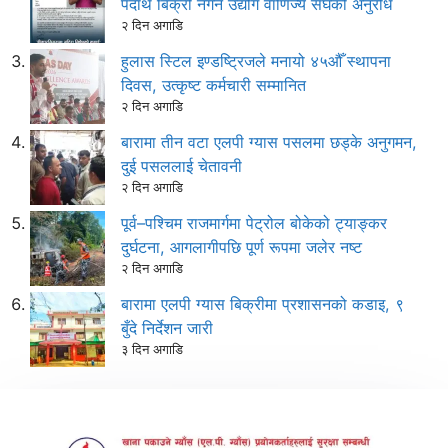
पदार्थ बिक्री नगर्न उद्योग वाणिज्य संघको अनुरोध
२ दिन अगाडि
हुलास स्टिल इण्डष्ट्रिजले मनायो ४५औँ स्थापना
दिवस, उत्कृष्ट कर्मचारी सम्मानित
२ दिन अगाडि
बारामा तीन वटा एलपी ग्यास पसलमा छड्के अनुगमन,
दुई पसललाई चेतावनी
२ दिन अगाडि
पूर्व–पश्चिम राजमार्गमा पेट्रोल बोकेको ट्याङ्कर
दुर्घटना, आगलागीपछि पूर्ण रूपमा जलेर नष्ट
२ दिन अगाडि
बारामा एलपी ग्यास बिक्रीमा प्रशासनको कडाइ, ९
बुँदे निर्देशन जारी
३ दिन अगाडि