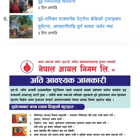
दुई पसललाई चेतावनी
२ दिन अगाडि
पूर्व–पश्चिम राजमार्गमा पेट्रोल बोकेको ट्याङ्कर
दुर्घटना, आगलागीपछि पूर्ण रूपमा जलेर नष्ट
३ दिन अगाडि