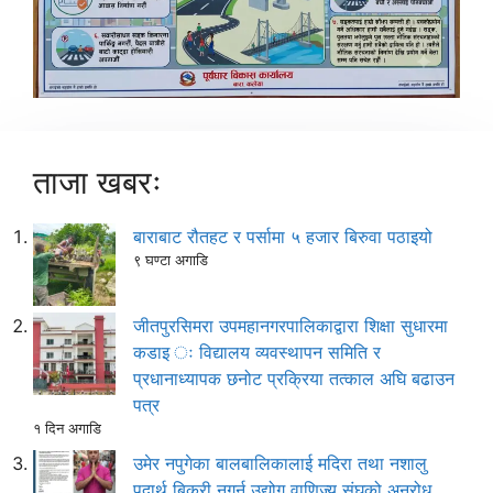
ताजा खबरः
बाराबाट रौतहट र पर्सामा ५ हजार बिरुवा पठाइयो
९ घण्टा अगाडि
जीतपुरसिमरा उपमहानगरपालिकाद्वारा शिक्षा सुधारमा
कडाइ ः विद्यालय व्यवस्थापन समिति र
प्रधानाध्यापक छनोट प्रक्रिया तत्काल अघि बढाउन
पत्र
१ दिन अगाडि
उमेर नपुगेका बालबालिकालाई मदिरा तथा नशालु
पदार्थ बिक्री नगर्न उद्योग वाणिज्य संघको अनुरोध