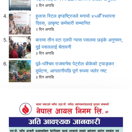
२ दिन अगाडि
हुलास स्टिल इण्डष्ट्रिजले मनायो ४५औँ स्थापना
दिवस, उत्कृष्ट कर्मचारी सम्मानित
२ दिन अगाडि
बारामा तीन वटा एलपी ग्यास पसलमा छड्के अनुगमन,
दुई पसललाई चेतावनी
३ दिन अगाडि
पूर्व–पश्चिम राजमार्गमा पेट्रोल बोकेको ट्याङ्कर
दुर्घटना, आगलागीपछि पूर्ण रूपमा जलेर नष्ट
३ दिन अगाडि