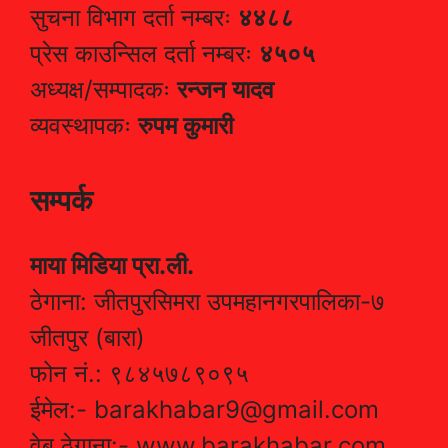
सुचना विभाग दर्ता नम्बरः
४४८८
प्रेस काउन्सिल दर्ता नम्बरः
४५०५
अध्यक्ष/सम्पादकः
रन्जन यादव
व्यवस्थापकः
रुपम कुमारी
सम्पर्क
माया मिडिया प्रा.ली.
ठेगाना: जीतपुरसिमरा उपमहानगरपालिका-७
जीतपुर (बारा)
फोन नं.: ९८४५७८९०९५
ईमेल:- barakhabar9@gmail.com
वेब ठेगाना:- www.barakhabar.com