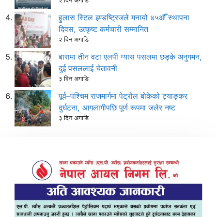
हुलास स्टिल इण्डष्ट्रिजले मनायो ४५औँ स्थापना
दिवस, उत्कृष्ट कर्मचारी सम्मानित
२ दिन अगाडि
बारामा तीन वटा एलपी ग्यास पसलमा छड्के अनुगमन,
दुई पसललाई चेतावनी
३ दिन अगाडि
पूर्व–पश्चिम राजमार्गमा पेट्रोल बोकेको ट्याङ्कर
दुर्घटना, आगलागीपछि पूर्ण रूपमा जलेर नष्ट
३ दिन अगाडि