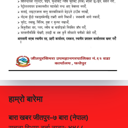
हाम्रो बारेमा
बारा खबर जीतपुर–७ बारा (नेपाल)
सुचना विभाग दर्ता नम्बरः
४४८८