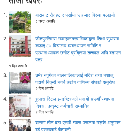
ताजा खबरः
बाराबाट रौतहट र पर्सामा ५ हजार बिरुवा पठाइयो
८ घण्टा अगाडि
जीतपुरसिमरा उपमहानगरपालिकाद्वारा शिक्षा सुधारमा
कडाइ ः विद्यालय व्यवस्थापन समिति र
प्रधानाध्यापक छनोट प्रक्रिया तत्काल अघि बढाउन
पत्र
१ दिन अगाडि
उमेर नपुगेका बालबालिकालाई मदिरा तथा नशालु
पदार्थ बिक्री नगर्न उद्योग वाणिज्य संघको अनुरोध
२ दिन अगाडि
हुलास स्टिल इण्डष्ट्रिजले मनायो ४५औँ स्थापना
दिवस, उत्कृष्ट कर्मचारी सम्मानित
२ दिन अगाडि
बारामा तीन वटा एलपी ग्यास पसलमा छड्के अनुगमन,
दुई पसललाई चेतावनी