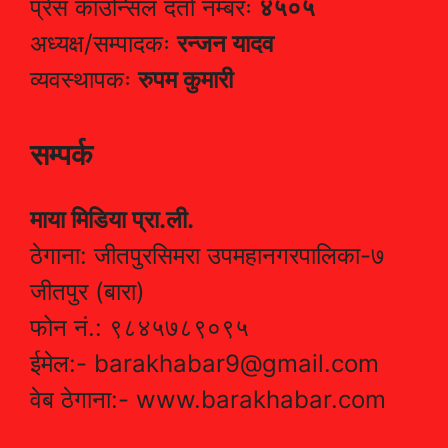
प्रेस काउन्सिल दर्ता नम्बरः
४५०५
अध्यक्ष/सम्पादकः
रन्जन यादव
व्यवस्थापकः
रुपम कुमारी
सम्पर्क
माया मिडिया प्रा.ली.
ठेगाना: जीतपुरसिमरा उपमहानगरपालिका-७
जीतपुर (बारा)
फोन नं.: ९८४५७८९०९५
ईमेल:- barakhabar9@gmail.com
वेब ठेगाना:- www.barakhabar.com