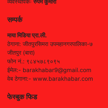
व्यवस्थापकः
रुपम कुमारी
सम्पर्क
माया मिडिया प्रा.ली.
ठेगाना: जीतपुरसिमरा उपमहानगरपालिका-७
जीतपुर (बारा)
फोन नं.: ९८४५७८९०९५
ईमेल:- barakhabar9@gmail.com
वेब ठेगाना:- www.barakhabar.com
फेस्बुक फिड