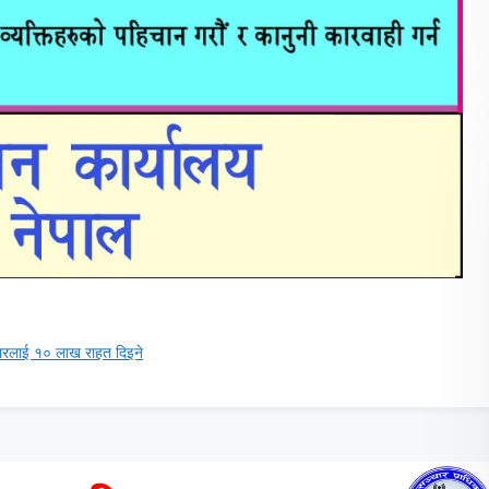
िवारलाई १० लाख राहत दिइने