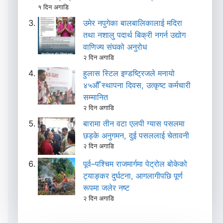
१ दिन अगाडि
उमेर नपुगेका बालबालिकालाई मदिरा
तथा नशालु पदार्थ बिक्री नगर्न उद्योग
वाणिज्य संघको अनुरोध
२ दिन अगाडि
हुलास स्टिल इण्डष्ट्रिजले मनायो
४५औँ स्थापना दिवस, उत्कृष्ट कर्मचारी
सम्मानित
२ दिन अगाडि
बारामा तीन वटा एलपी ग्यास पसलमा
छड्के अनुगमन, दुई पसललाई चेतावनी
२ दिन अगाडि
पूर्व–पश्चिम राजमार्गमा पेट्रोल बोकेको
ट्याङ्कर दुर्घटना, आगलागीपछि पूर्ण
रूपमा जलेर नष्ट
२ दिन अगाडि