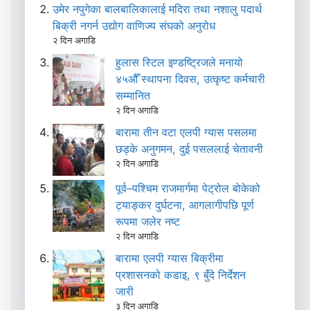
उमेर नपुगेका बालबालिकालाई मदिरा तथा नशालु पदार्थ
बिक्री नगर्न उद्योग वाणिज्य संघको अनुरोध
२ दिन अगाडि
हुलास स्टिल इण्डष्ट्रिजले मनायो
४५औँ स्थापना दिवस, उत्कृष्ट कर्मचारी
सम्मानित
२ दिन अगाडि
बारामा तीन वटा एलपी ग्यास पसलमा
छड्के अनुगमन, दुई पसललाई चेतावनी
२ दिन अगाडि
पूर्व–पश्चिम राजमार्गमा पेट्रोल बोकेको
ट्याङ्कर दुर्घटना, आगलागीपछि पूर्ण
रूपमा जलेर नष्ट
२ दिन अगाडि
बारामा एलपी ग्यास बिक्रीमा
प्रशासनको कडाइ, ९ बुँदे निर्देशन
जारी
३ दिन अगाडि