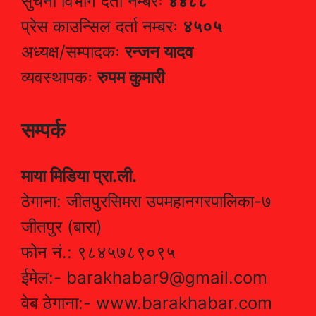
सुचना विभाग दर्ता नम्बरः
४४८८
प्रेस काउन्सिल दर्ता नम्बरः
४५०५
अध्यक्ष/सम्पादकः
रन्जन यादव
व्यवस्थापकः
रुपम कुमारी
सम्पर्क
माया मिडिया प्रा.ली.
ठेगाना: जीतपुरसिमरा उपमहानगरपालिका-७
जीतपुर (बारा)
फोन नं.: ९८४५७८९०९५
ईमेल:- barakhabar9@gmail.com
वेब ठेगाना:- www.barakhabar.com