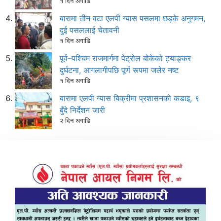
१ दिन अगाडि
बारामा तीन वटा एलपी ग्यास पसलमा छड्के अनुगमन,
दुई पसललाई चेतावनी
१ दिन अगाडि
पूर्व–पश्चिम राजमार्गमा पेट्रोल बोकेको ट्याङ्कर
दुर्घटना, आगलागीपछि पूर्ण रूपमा जलेर नष्ट
१ दिन अगाडि
बारामा एलपी ग्यास बिक्रीमा प्रशासनको कडाइ, ९
बुँदे निर्देशन जारी
२ दिन अगाडि