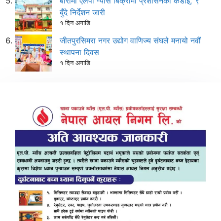
बारामा एलपी ग्यास बिक्रीमा प्रशासनको कडाइ, ९
बुँदे निर्देशन जारी
१ दिन अगाडि
जीतपुरसिमरा नगर उद्योग वाणिज्य संघले मनायो नवौं
स्थापना दिवस
१ दिन अगाडि