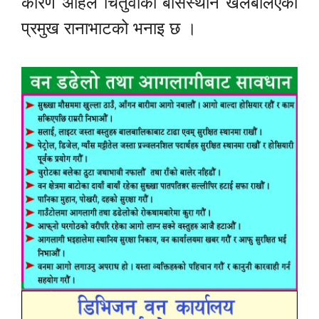
कारण अहिले चितुवाको बासस्थान खलबलिएको
प्रमुख रानाभाटको भनाइ छ ।