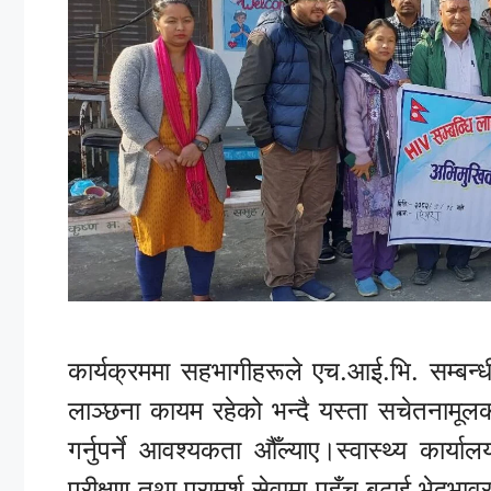
कार्यक्रममा सहभागीहरूले एच.आई.भि. सम्ब
लाञ्छना कायम रहेको भन्दै यस्ता सचेतनामूल
गर्नुपर्ने आवश्यकता औँल्याए।स्वास्थ्य कार्
परीक्षण तथा परामर्श सेवामा पहुँच बढाई भेदभ