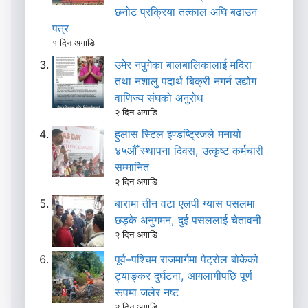
छनोट प्रक्रिया तत्काल अघि बढाउन
पत्र
१ दिन अगाडि
उमेर नपुगेका बालबालिकालाई मदिरा
तथा नशालु पदार्थ बिक्री नगर्न उद्योग
वाणिज्य संघको अनुरोध
२ दिन अगाडि
हुलास स्टिल इण्डष्ट्रिजले मनायो
४५औँ स्थापना दिवस, उत्कृष्ट कर्मचारी
सम्मानित
२ दिन अगाडि
बारामा तीन वटा एलपी ग्यास पसलमा
छड्के अनुगमन, दुई पसललाई चेतावनी
२ दिन अगाडि
पूर्व–पश्चिम राजमार्गमा पेट्रोल बोकेको
ट्याङ्कर दुर्घटना, आगलागीपछि पूर्ण
रूपमा जलेर नष्ट
२ दिन अगाडि