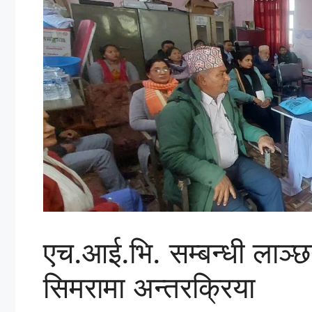
एच.आई.भि. सम्बन्धी लाञ्छन
सिमरामा अन्तरक्रिया