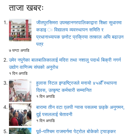
ताजा खबरः
जीतपुरसिमरा उपमहानगरपालिकाद्वारा शिक्षा सुधारमा
कडाइ ः विद्यालय व्यवस्थापन समिति र
प्रधानाध्यापक छनोट प्रक्रिया तत्काल अघि बढाउन
पत्र
७ घण्टा अगाडि
उमेर नपुगेका बालबालिकालाई मदिरा तथा नशालु पदार्थ बिक्री नगर्न
उद्योग वाणिज्य संघको अनुरोध
१ दिन अगाडि
हुलास स्टिल इण्डष्ट्रिजले मनायो ४५औँ स्थापना
दिवस, उत्कृष्ट कर्मचारी सम्मानित
१ दिन अगाडि
बारामा तीन वटा एलपी ग्यास पसलमा छड्के अनुगमन,
दुई पसललाई चेतावनी
१ दिन अगाडि
पूर्व–पश्चिम राजमार्गमा पेट्रोल बोकेको ट्याङ्कर