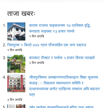
ताजा खबरः
बारामा राजस्व सङ्कलनमा १७ प्रतिशत वृद्धि,
करदाता सङ्ख्या ९३ हजार नाघ्यो
१ दिन अगाडि
जितपुरमा १ किलो ७४४ ग्राम गाँजासहित एक जना पक्राउ
१ दिन अगाडि
बाराबाट रौतहट र पर्सामा ५ हजार बिरुवा पठाइयो
२ दिन अगाडि
जीतपुरसिमरा उपमहानगरपालिकाद्वारा शिक्षा सुधारमा
कडाइ ः विद्यालय व्यवस्थापन समिति र
प्रधानाध्यापक छनोट प्रक्रिया तत्काल अघि बढाउन
पत्र
३ दिन अगाडि
उमेर नपुगेका बालबालिकालाई मदिरा तथा नशालु