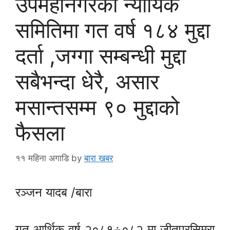
उपमहानगरको न्यायिक
समितिमा गत वर्ष १८४ मुद्दा
दर्ता ,जग्गा सम्बन्धी मुद्दा
सबैभन्दा धेरै, असार
मसान्तसम्म ९० मुद्दाको
फैसला
११ महिना अगाडि
by
बारा खबर
रञ्जन यादब /बारा
गत आर्थिक वर्ष २०८१÷०८२ मा जीतपुरसिमरा