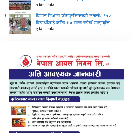
१ दिन अगाडि
विज्ञान शिक्षामा जीतपुरसिमराको लगानीः ११०
विद्यार्थीलाई करिब ४० लाख रुपैयाँ छात्रवृत्ति
२ दिन अगाडि