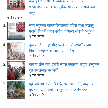
कडाइ ः विद्यालय व्यवस्थापन समिति र
प्रधानाध्यापक छनोट प्रक्रिया तत्काल अघि बढाउन
पत्र
१ दिन अगाडि
उमेर नपुगेका बालबालिकालाई मदिरा तथा नशालु
पदार्थ बिक्री नगर्न उद्योग वाणिज्य संघको अनुरोध
२ दिन अगाडि
हुलास स्टिल इण्डष्ट्रिजले मनायो ४५औँ स्थापना
दिवस, उत्कृष्ट कर्मचारी सम्मानित
२ दिन अगाडि
बारामा तीन वटा एलपी ग्यास पसलमा छड्के अनुगमन,
दुई पसललाई चेतावनी
२ दिन अगाडि
पूर्व–पश्चिम राजमार्गमा पेट्रोल बोकेको ट्याङ्कर
दुर्घटना, आगलागीपछि पूर्ण रूपमा जलेर नष्ट
३ दिन अगाडि