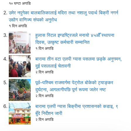
१० घण्टा अगाडि
उमेर नपुगेका बालबालिकालाई मदिरा तथा नशालु पदार्थ बिक्री नगर्न
उद्योग वाणिज्य संघको अनुरोध
१ दिन अगाडि
हुलास स्टिल इण्डष्ट्रिजले मनायो ४५औँ स्थापना
दिवस, उत्कृष्ट कर्मचारी सम्मानित
१ दिन अगाडि
बारामा तीन वटा एलपी ग्यास पसलमा छड्के अनुगमन,
दुई पसललाई चेतावनी
२ दिन अगाडि
पूर्व–पश्चिम राजमार्गमा पेट्रोल बोकेको ट्याङ्कर
दुर्घटना, आगलागीपछि पूर्ण रूपमा जलेर नष्ट
२ दिन अगाडि
बारामा एलपी ग्यास बिक्रीमा प्रशासनको कडाइ, ९
बुँदे निर्देशन जारी
२ दिन अगाडि