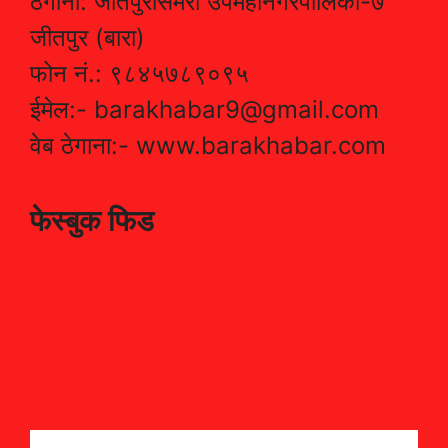
ठेगाना: जीतपुरसिमरा उपमहानगरपालिका-७
जीतपुर (बारा)
फोन नं.: ९८४५७८९०९५
ईमेल:- barakhabar9@gmail.com
वेब ठेगाना:- www.barakhabar.com
फेस्बुक फिड