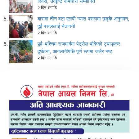
दिवस, उत्कृष्ट कर्मचारी सम्मानित
२ दिन अगाडि
बारामा तीन वटा एलपी ग्यास पसलमा छड्के अनुगमन,
दुई पसललाई चेतावनी
२ दिन अगाडि
पूर्व–पश्चिम राजमार्गमा पेट्रोल बोकेको ट्याङ्कर
दुर्घटना, आगलागीपछि पूर्ण रूपमा जलेर नष्ट
२ दिन अगाडि