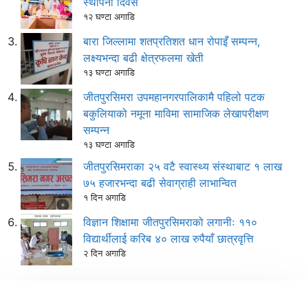
स्थापना दिवस
१२ घण्टा अगाडि
बारा जिल्लामा शतप्रतिशत धान रोपाइँ सम्पन्न,
लक्ष्यभन्दा बढी क्षेत्रफलमा खेती
१३ घण्टा अगाडि
जीतपुरसिमरा उपमहानगरपालिकामै पहिलो पटक
बकुलियाको नमूना माविमा सामाजिक लेखापरीक्षण
सम्पन्न
१३ घण्टा अगाडि
जीतपुरसिमराका २५ वटै स्वास्थ्य संस्थाबाट १ लाख
७५ हजारभन्दा बढी सेवाग्राही लाभान्वित
१ दिन अगाडि
विज्ञान शिक्षामा जीतपुरसिमराको लगानीः ११०
विद्यार्थीलाई करिब ४० लाख रुपैयाँ छात्रवृत्ति
२ दिन अगाडि