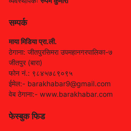
व्यवस्थापकः
रुपम कुमारी
सम्पर्क
माया मिडिया प्रा.ली.
ठेगाना: जीतपुरसिमरा उपमहानगरपालिका-७
जीतपुर (बारा)
फोन नं.: ९८४५७८९०९५
ईमेल:- barakhabar9@gmail.com
वेब ठेगाना:- www.barakhabar.com
फेस्बुक फिड