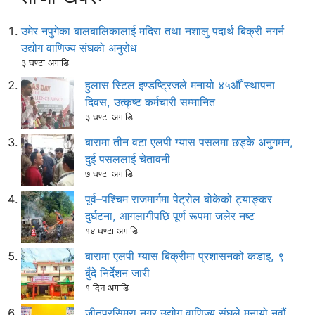
उमेर नपुगेका बालबालिकालाई मदिरा तथा नशालु पदार्थ बिक्री नगर्न
उद्योग वाणिज्य संघको अनुरोध
३ घण्टा अगाडि
हुलास स्टिल इण्डष्ट्रिजले मनायो ४५औँ स्थापना
दिवस, उत्कृष्ट कर्मचारी सम्मानित
३ घण्टा अगाडि
बारामा तीन वटा एलपी ग्यास पसलमा छड्के अनुगमन,
दुई पसललाई चेतावनी
७ घण्टा अगाडि
पूर्व–पश्चिम राजमार्गमा पेट्रोल बोकेको ट्याङ्कर
दुर्घटना, आगलागीपछि पूर्ण रूपमा जलेर नष्ट
१४ घण्टा अगाडि
बारामा एलपी ग्यास बिक्रीमा प्रशासनको कडाइ, ९
बुँदे निर्देशन जारी
१ दिन अगाडि
जीतपुरसिमरा नगर उद्योग वाणिज्य संघले मनायो नवौं