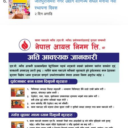
जीतपुरसिमरा नगर उद्योग वाणिज्य संघले मनायो नवौं
स्थापना दिवस
२ दिन अगाडि