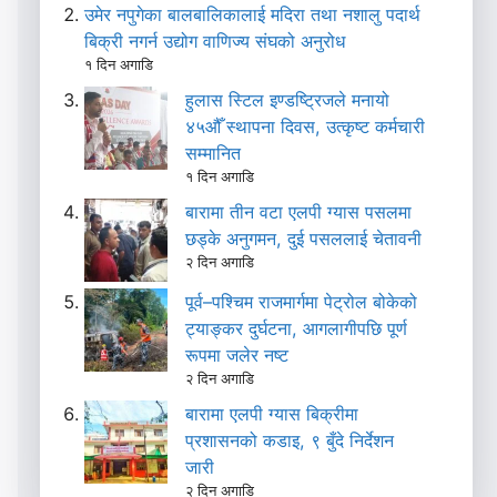
उमेर नपुगेका बालबालिकालाई मदिरा तथा नशालु पदार्थ
बिक्री नगर्न उद्योग वाणिज्य संघको अनुरोध
१ दिन अगाडि
हुलास स्टिल इण्डष्ट्रिजले मनायो
४५औँ स्थापना दिवस, उत्कृष्ट कर्मचारी
सम्मानित
१ दिन अगाडि
बारामा तीन वटा एलपी ग्यास पसलमा
छड्के अनुगमन, दुई पसललाई चेतावनी
२ दिन अगाडि
पूर्व–पश्चिम राजमार्गमा पेट्रोल बोकेको
ट्याङ्कर दुर्घटना, आगलागीपछि पूर्ण
रूपमा जलेर नष्ट
२ दिन अगाडि
बारामा एलपी ग्यास बिक्रीमा
प्रशासनको कडाइ, ९ बुँदे निर्देशन
जारी
२ दिन अगाडि