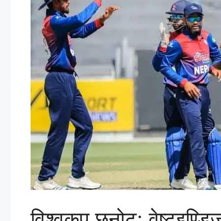
विश्वकप छनोटः वेष्टइण्डिज