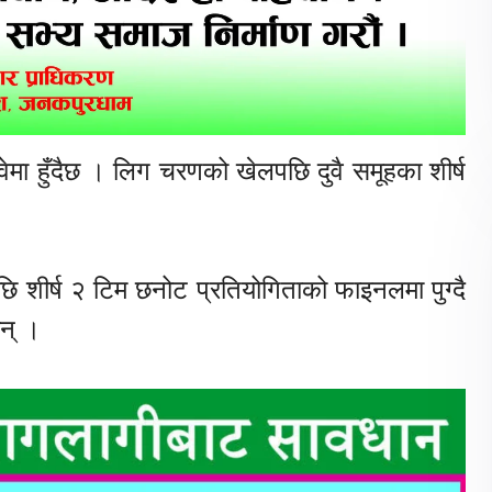
ेमा हुँदैछ । लिग चरणको खेलपछि दुवै समूहका शीर्ष
ेपछि शीर्ष २ टिम छनोट प्रतियोगिताको फाइनलमा पुग्दै
छन् ।