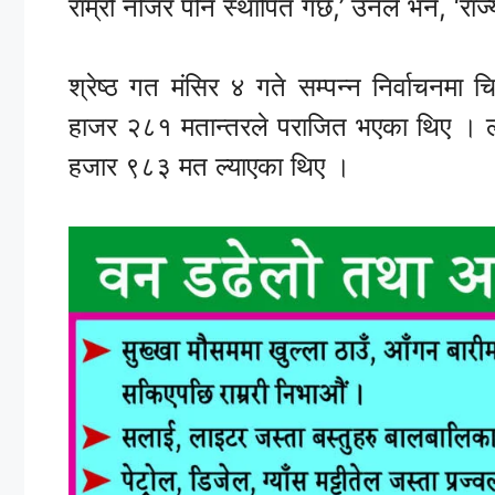
राम्रो नजिर पनि स्थापित गर्छ,’ उनले भने, ‘र
श्रेष्ठ गत मंसिर ४ गते सम्पन्न निर्वाचनम
हाजर २८१ मतान्तरले पराजित भएका थिए । लाम
हजार ९८३ मत ल्याएका थिए ।