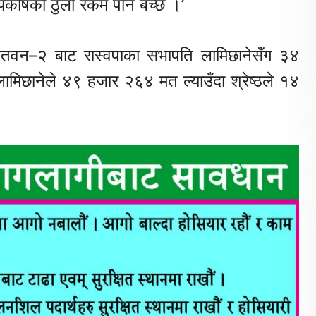
ाज्यकोषको ठुलो रकम पनि बच्छ ।’
ा चितवन–२ बाट रास्वपाका सभापति लामिछानेसँग ३४
िछानेले ४९ हजार २६४ मत ल्याउँदा श्रेष्ठले १४